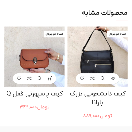
محصولات مشابه
اتمام موجودی
اتمام موجودی
کیف دانشجویی بزرک
کیف پاسپورتی قفل Q
بارانا
تومان
349,000
تومان
889,000