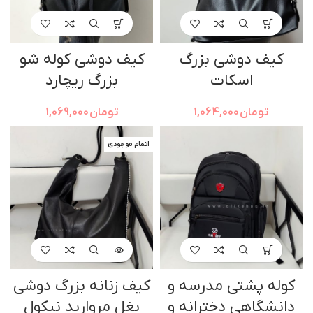
کیف دوشی بزرگ
کیف دوشی کوله شو
اسکات
بزرگ ریچارد
تومان
1,064,000
تومان
1,069,000
اتمام موجودی
کوله پشتی مدرسه و
کیف زنانه بزرگ دوشی
دانشگاهی دخترانه و
بغل مروارید نیکول