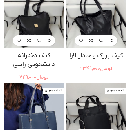
کیف بزرگ و جادار لارا
کیف دخترانه
دانشجویی راینی
تومان
1,349,000
تومان
749,000
اتمام موجودی
اتمام موجودی