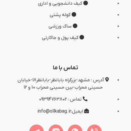
کیف دانشجویی و اداری
کوله پشتی
ساک ورزشی
کیف پول و جاکارتی
تماس با ما
آدرس : مشهد-بزرگراه بابانظر-بابانظر18-خیابان
حسینی محراب-بین حسینی محراب 10 و 12
تماس : 09394763802
ایمیل:info@ollkabag.ir