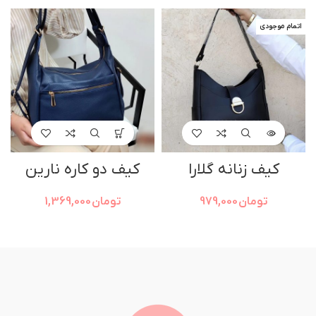
اتمام موجودی
کیف زنانه گلارا
کیف دو کاره نارین
تومان
979,000
تومان
1,369,000