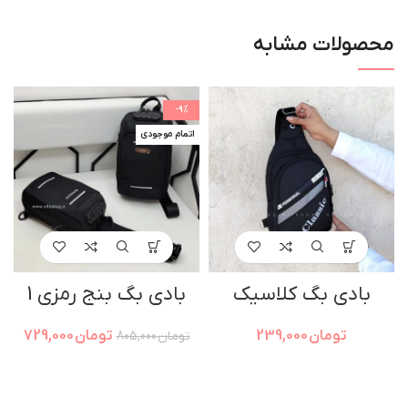
محصولات مشابه
-9%
اتمام موجودی
بادی بگ کلاسیک
بادی بگ بنج رمزی 1
تومان
239,000
تومان
729,000
تومان
805,000