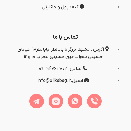
کیف پول و جاکارتی
تماس با ما
آدرس : مشهد-بزرگراه بابانظر-بابانظر18-خیابان
حسینی محراب-بین حسینی محراب 10 و 12
تماس : 09394763802
ایمیل:info@ollkabag.ir