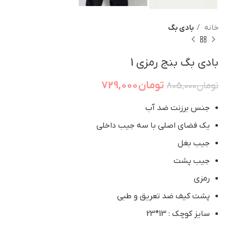
خانه
بادی بگ
بادی بگ بنج رمزی 1
تومان
729,000
تومان
805,000
جنس برزنت ضد آب
یک فضای اصلی با سه جیب داخلی
جیب بغل
جیب پشت
رمزی
پشت کیف ضد تعریق و طبی
سایز کوچک : 13*23