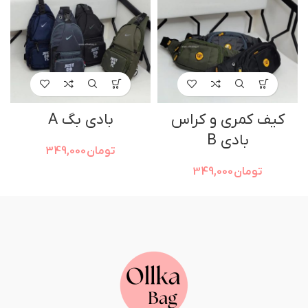
کیف کمری و کراس
بادی بگ A
بادی B
تومان
349,000
تومان
349,000